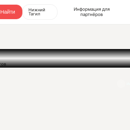
Информация для
Нижний
Тагил
партнёров
гов
И