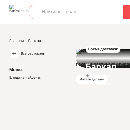
Главная
Баркад
Время доставки:
Все рестораны
пекарня осетинских пиро
Баркад
Меню
Нет оценок
Блюда не найдены.
Читать дальше
Отзывов нет